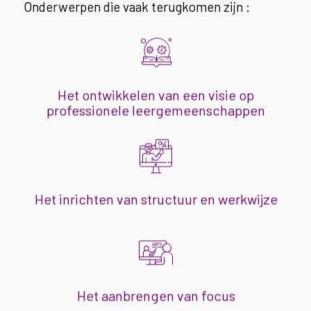
Onderwerpen die vaak terugkomen zijn :
Waarom willen we dit, wat levert dit op voor
de kwaliteit van onderwijs?
Het ontwikkelen van een visie op
professionele leergemeenschappen
Welke processen richten we in, wie heeft
welke rol en welk mandaat? Hoe gaan we
om met besluitvorming?
Het inrichten van structuur en werkwijze
Op welke zaken richten we ons? En op
welke niet?
Het aanbrengen van focus