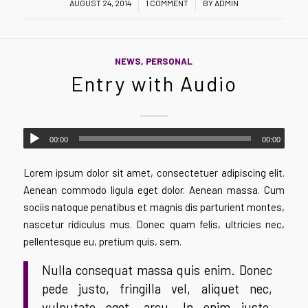
/
/
AUGUST 24, 2014
1 COMMENT
BY
ADMIN
NEWS
,
PERSONAL
Entry with Audio
00:00
00:00
Lorem ipsum dolor sit amet, consectetuer adipiscing elit.
Aenean commodo ligula eget dolor. Aenean massa. Cum
sociis natoque penatibus et magnis dis parturient montes,
nascetur ridiculus mus. Donec quam felis, ultricies nec,
pellentesque eu, pretium quis, sem.
Nulla consequat massa quis enim. Donec
pede justo, fringilla vel, aliquet nec,
vulputate eget, arcu. In enim justo,