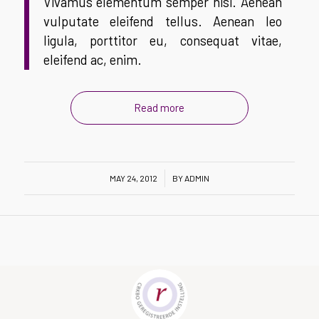
Vivamus elementum semper nisi. Aenean
vulputate eleifend tellus. Aenean leo
ligula, porttitor eu, consequat vitae,
eleifend ac, enim.
Read more
/
MAY 24, 2012
BY
ADMIN