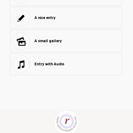
A nice entry
A small gallery
Entry with Audio